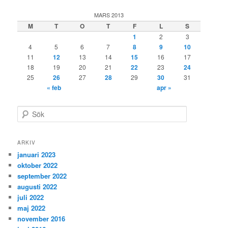
MARS 2013
M
T
O
T
F
L
S
1
2
3
4
5
6
7
8
9
10
11
12
13
14
15
16
17
18
19
20
21
22
23
24
25
26
27
28
29
30
31
« feb
apr »
S
ö
k
ARKIV
januari 2023
oktober 2022
september 2022
augusti 2022
juli 2022
maj 2022
november 2016