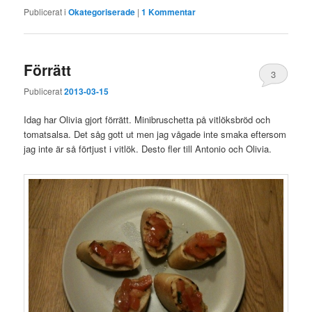
Publicerat i
Okategoriserade
|
1
Kommentar
Förrätt
3
Publicerat
2013-03-15
Idag har Olivia gjort förrätt. Minibruschetta på vitlöksbröd och
tomatsalsa. Det såg gott ut men jag vågade inte smaka eftersom
jag inte är så förtjust i vitlök. Desto fler till Antonio och Olivia.