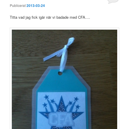
Publicerat
2013-03-24
Titta vad jag fick igår när vi badade med CFA….