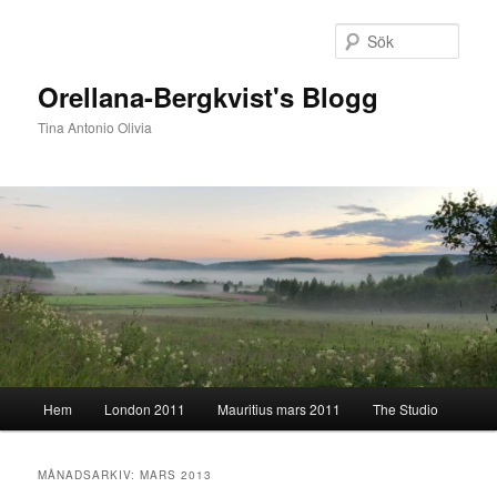
Hoppa
Hoppa
till
till
Sök
primärt
sekundärt
innehåll
innehåll
Orellana-Bergkvist's Blogg
Tina Antonio Olivia
Huvudmeny
Hem
London 2011
Mauritius mars 2011
The Studio
MÅNADSARKIV:
MARS 2013