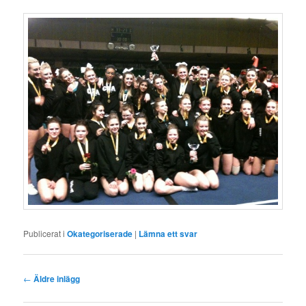
Publicerat i
Okategoriserade
|
Lämna ett svar
Inläggsnavigering
←
Äldre inlägg