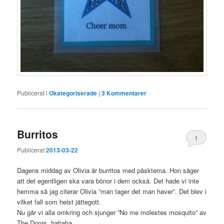
Publicerat i
Okategoriserade
|
3
Kommentarer
Burritos
1
Publicerat
2013-03-22
Dagens middag av Olivia är burritos med påsktema. Hon säger
att det egentligen ska vara bönor i dem också. Det hade vi inte
hemma så jag citerar Olivia ”man tager det man haver”. Det blev i
vilket fall som helst jättegott.
Nu går vi alla omkring och sjunger ”No me molestes mosquito” av
The Doors, hahaha.