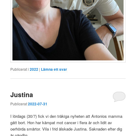
Publicerat i
2022
|
Lämna ett svar
Justina
Publicerat
2022-07-31
I lördags (30/7) fick vi den tråkiga nyheten att Antonios mamma
gått bort. Hon har kämpat mot cancer i flera år och lidit av
oerhörda smärtor. Vila i frid älskade Justina. Saknaden efter dig
är oändlig.