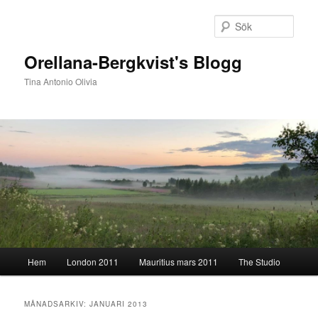
Hoppa
Hoppa
till
till
Sök
primärt
sekundärt
innehåll
innehåll
Orellana-Bergkvist's Blogg
Tina Antonio Olivia
Huvudmeny
Hem
London 2011
Mauritius mars 2011
The Studio
MÅNADSARKIV:
JANUARI 2013