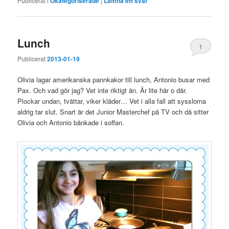
Publicerat i
Okategoriserade
|
Lämna ett svar
Lunch
1
Publicerat
2013-01-19
Olivia lagar amerikanska pannkakor till lunch, Antonio busar med
Pax. Och vad gör jag? Vet inte riktigt än. Är lite här o där.
Plockar undan, tvättar, viker kläder… Vet i alla fall att sysslorna
aldrig tar slut. Snart är det Junior Masterchef på TV och då sitter
Olivia och Antonio bänkade i soffan.