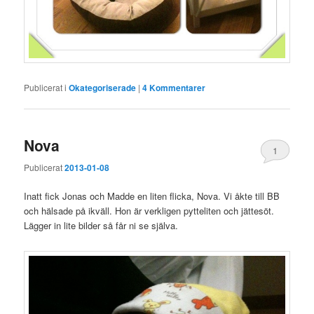
Publicerat i
Okategoriserade
|
4
Kommentarer
Nova
1
Publicerat
2013-01-08
Inatt fick Jonas och Madde en liten flicka, Nova. Vi åkte till BB
och hälsade på ikväll. Hon är verkligen pytteliten och jättesöt.
Lägger in lite bilder så får ni se själva.