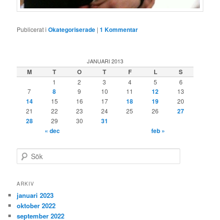
Publicerat i
Okategoriserade
|
1
Kommentar
JANUARI 2013
M
T
O
T
F
L
S
1
2
3
4
5
6
7
8
9
10
11
12
13
14
15
16
17
18
19
20
21
22
23
24
25
26
27
28
29
30
31
« dec
feb »
S
ö
k
ARKIV
januari 2023
oktober 2022
september 2022