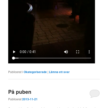
Publicerat i
Okategoriserade
|
Lämna ett svar
På puben
Publicerat
2013-11-21