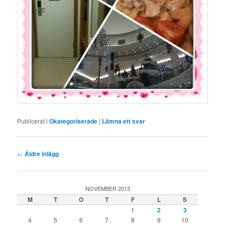
Publicerat i
Okategoriserade
|
Lämna ett svar
Inläggsnavigering
←
Äldre inlägg
NOVEMBER 2013
M
T
O
T
F
L
S
1
2
3
4
5
6
7
8
9
10