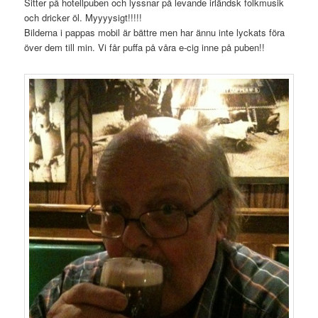
Sitter på hotellpuben och lyssnar på levande irländsk folkmusik
och dricker öl. Myyyysigt!!!!!
Bilderna i pappas mobil är bättre men har ännu inte lyckats föra
över dem till min. Vi får puffa på våra e-cig inne på puben!!