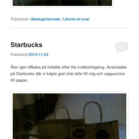
Publicerat i
Okategoriserade
|
Lämna ett svar
Starbucks
Publicerat
2013-11-22
Åter igen tillbaka på hotellet efter lite kvällsshopping. Avslutades
på Starbucks där vi köpte god chai latte till mig och cappuccino
till pappa.