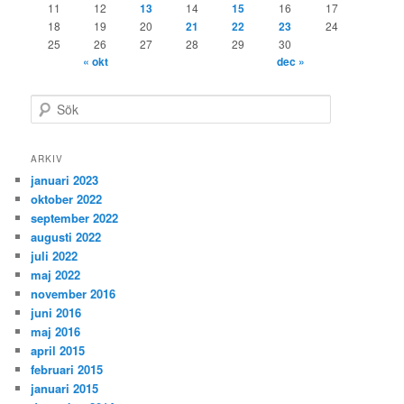
11
12
13
14
15
16
17
18
19
20
21
22
23
24
25
26
27
28
29
30
« okt
dec »
S
ö
k
ARKIV
januari 2023
oktober 2022
september 2022
augusti 2022
juli 2022
maj 2022
november 2016
juni 2016
maj 2016
april 2015
februari 2015
januari 2015