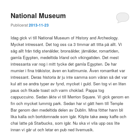
National Museum
Publicerat
2013-11-23
Idag gick vi till National Museum of History and Archeology.
Mycket intressant. Det tog oss ca 3 timmar att titta på allt. Vi
såg allt från tidig stenålder, bronsålder, järnålder, romartiden,
gamla Egypten, medeltida Irland och vikingatiden. Det mest
intressanta var nog i mitt tycke det gamla Egypten. De har
mumier i fina träkistor, även en kattmumie. Även romarriket var
intressant. Deras historia är ju inte samma som våran så det var
kul att se andra typer av fynd, mycket i guld. Sen tog vi en liten
paus och fikade toast och varm choklad. Pappa tog
cappuccuino. Sedan åkte vi till Merrion Square. Vi gick genom en
fin och mycket lummig park. Sedan har vi gått hem till Temple
Bar genom den medeltida delen av Dublin. Mina fötter hann bli
lika kalla och bortdomnade som igår. Köpte take away kaffe och
chai latte på Starbucks, som igår. Nu ska vi vila upp oss lite
innan vi går ut och letar en pub ned livemusik.