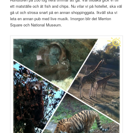
ett matställe och åt fish and chips. Nu vilar vi på hotellet, ska väl
gå ut och strosa snart på en annan shoppinggata. Ikväll ska vi
leta en annan pub med live musik. Imorgon blir det Merrion
Square och National Museum.