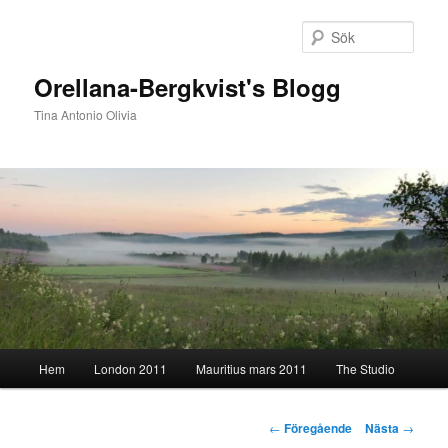
Hoppa
till
Sök
primärt
innehåll
Orellana-Bergkvist's Blogg
Tina Antonio Olivia
Huvudmeny
Hem
London 2011
Mauritius mars 2011
The Studio
Inläggsnavigering
←
Föregående
Nästa
→