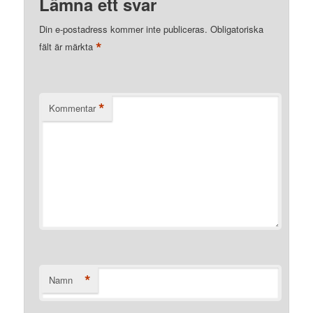
Lämna ett svar
Din e-postadress kommer inte publiceras.
Obligatoriska
*
fält är märkta
*
Kommentar
*
Namn