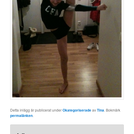
Detta inlägg är publicerat under
Okategoriserade
av
Tina
. Bokmärk
permalänken
.