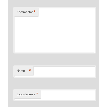
*
Kommentar
*
Namn
*
E-postadress