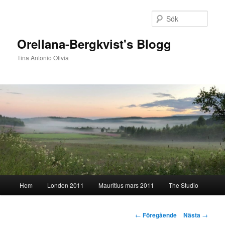
Hoppa
till
Sök
primärt
innehåll
Orellana-Bergkvist's Blogg
Tina Antonio Olivia
Huvudmeny
Hem
London 2011
Mauritius mars 2011
The Studio
Inläggsnavigering
←
Föregående
Nästa
→