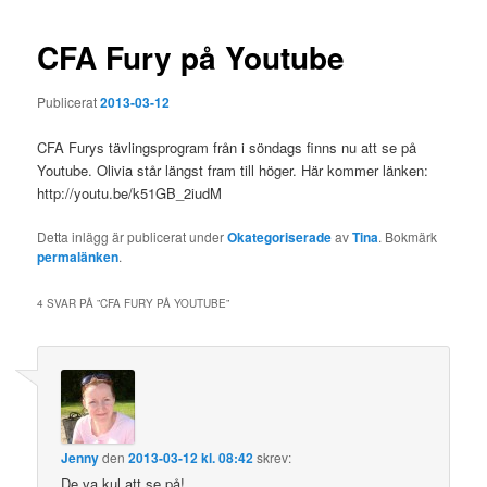
CFA Fury på Youtube
Publicerat
2013-03-12
CFA Furys tävlingsprogram från i söndags finns nu att se på
Youtube. Olivia står längst fram till höger. Här kommer länken:
http://youtu.be/k51GB_2iudM
Detta inlägg är publicerat under
Okategoriserade
av
Tina
. Bokmärk
permalänken
.
4 SVAR PÅ ”
CFA FURY PÅ YOUTUBE
”
Jenny
den
2013-03-12 kl. 08:42
skrev:
De va kul att se på!