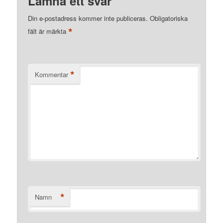
Lämna ett svar
Din e-postadress kommer inte publiceras.
Obligatoriska
*
fält är märkta
*
Kommentar
*
Namn