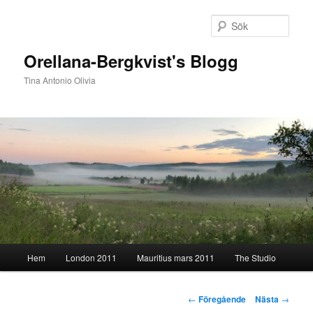
Hoppa
till
Sök
primärt
innehåll
Orellana-Bergkvist's Blogg
Tina Antonio Olivia
Huvudmeny
Hem
London 2011
Mauritius mars 2011
The Studio
Inläggsnavigering
←
Föregående
Nästa
→