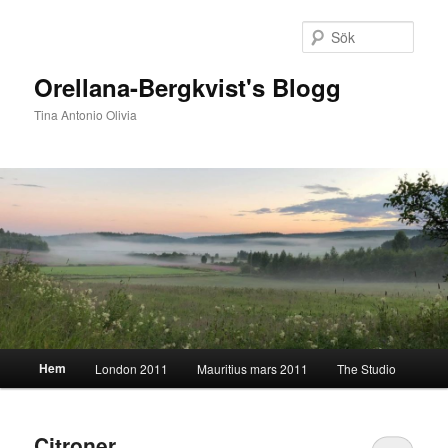
Hoppa
Hoppa
till
till
Sök
primärt
sekundärt
innehåll
innehåll
Orellana-Bergkvist's Blogg
Tina Antonio Olivia
Huvudmeny
Hem
London 2011
Mauritius mars 2011
The Studio
Citroner