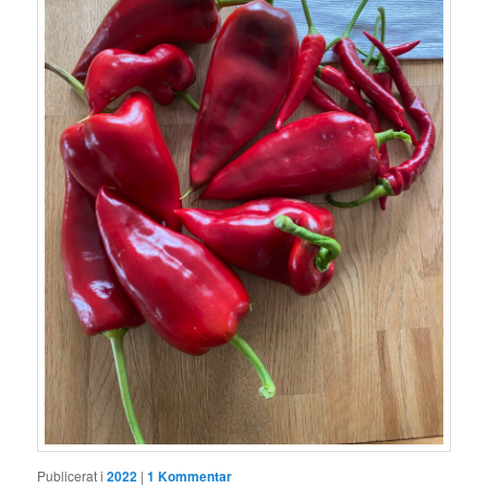
Publicerat i
2022
|
1
Kommentar