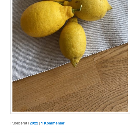
Publicerat i
2022
|
1
Kommentar