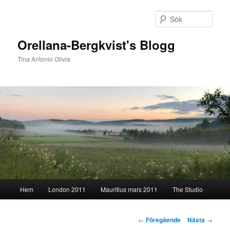
Hoppa
till
Sök
primärt
innehåll
Orellana-Bergkvist's Blogg
Tina Antonio Olivia
Huvudmeny
Hem
London 2011
Mauritius mars 2011
The Studio
Inläggsnavigering
←
Föregående
Nästa
→