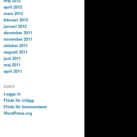
maj 2012
april 2012
mars 2012
februari 2012
januari 2012
december 2011
november 2011
oktober 2011
augusti 2011
juni 2011
maj 2011
april 2011
ADMIN
Logga in
Flöde för inlägg
Flöde för kommentarer
WordPress.org