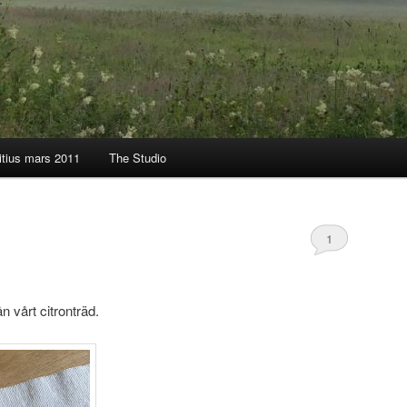
itius mars 2011
The Studio
1
n vårt citronträd.