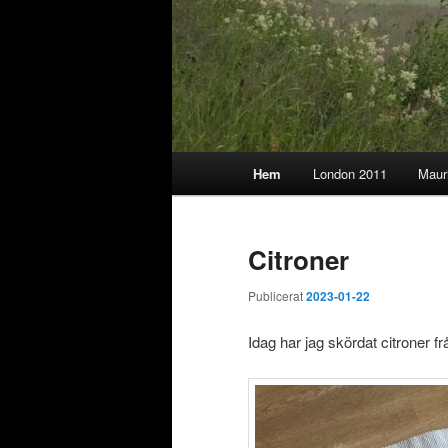
Huvudmeny
Hem
London 2011
Maur
Citroner
Publicerat
2023-01-22
Idag har jag skördat citroner frå