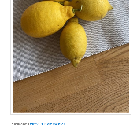
Publicerat i
2022
|
1
Kommentar