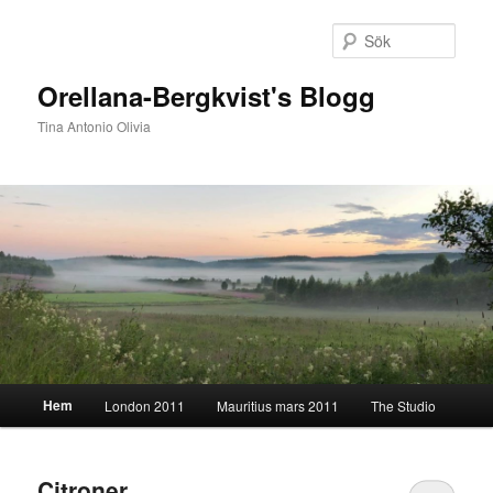
Hoppa
Hoppa
till
till
Sök
primärt
sekundärt
innehåll
innehåll
Orellana-Bergkvist's Blogg
Tina Antonio Olivia
Huvudmeny
Hem
London 2011
Mauritius mars 2011
The Studio
Citroner