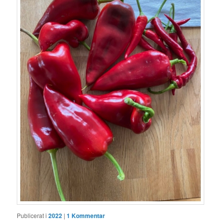
Publicerat i
2022
|
1
Kommentar