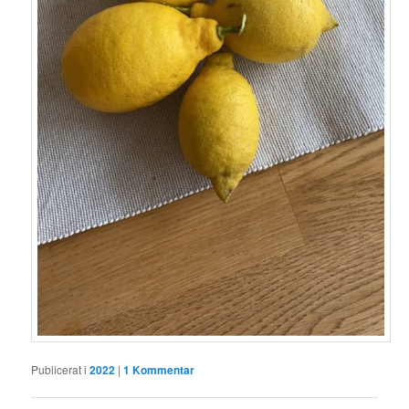
Publicerat i
2022
|
1
Kommentar