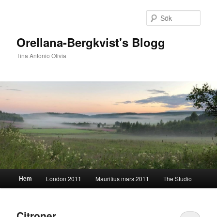
Hoppa
Hoppa
till
till
Sök
primärt
sekundärt
innehåll
innehåll
Orellana-Bergkvist's Blogg
Tina Antonio Olivia
Huvudmeny
Hem
London 2011
Mauritius mars 2011
The Studio
Citroner