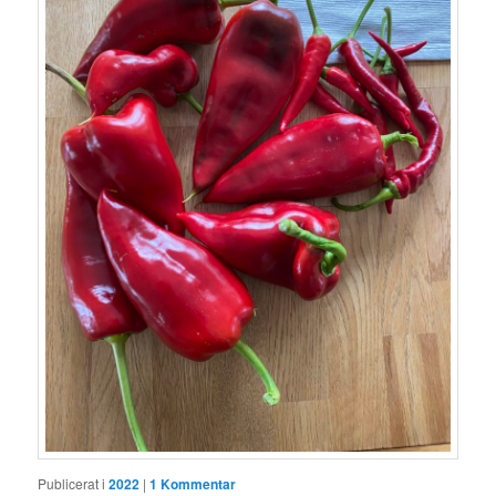
Publicerat i
2022
|
1
Kommentar