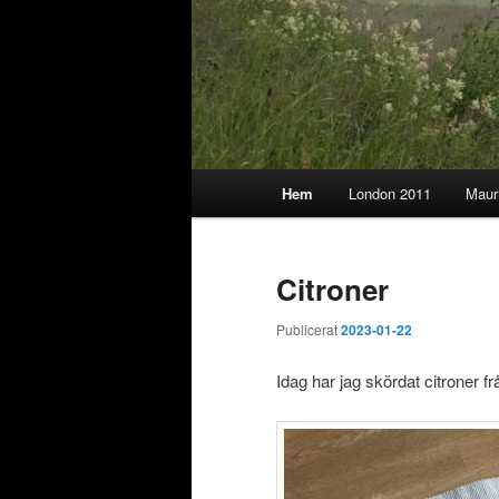
Huvudmeny
Hem
London 2011
Maur
Citroner
Publicerat
2023-01-22
Idag har jag skördat citroner frå