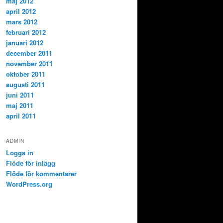
maj 2012
april 2012
mars 2012
februari 2012
januari 2012
december 2011
november 2011
oktober 2011
augusti 2011
juni 2011
maj 2011
april 2011
ADMIN
Logga in
Flöde för inlägg
Flöde för kommentarer
WordPress.org