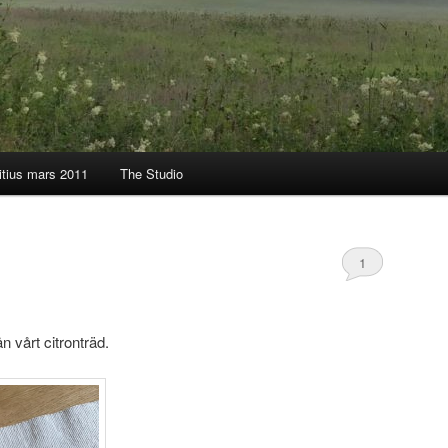
itius mars 2011
The Studio
1
n vårt citronträd.