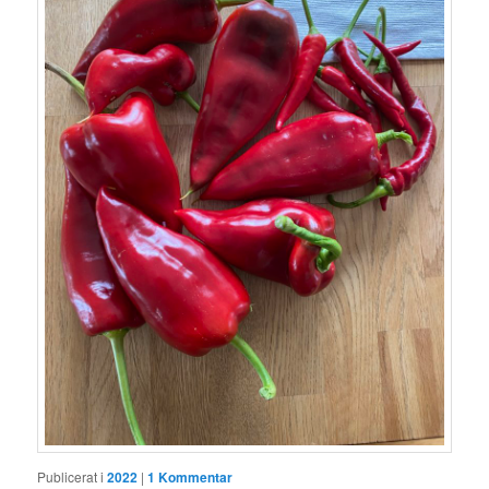
Publicerat i
2022
|
1
Kommentar