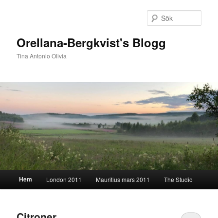
Hoppa
Hoppa
till
till
Sök
primärt
sekundärt
innehåll
innehåll
Orellana-Bergkvist's Blogg
Tina Antonio Olivia
Huvudmeny
Hem
London 2011
Mauritius mars 2011
The Studio
Citroner