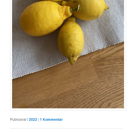
Publicerat i
2022
|
1
Kommentar