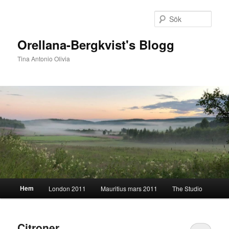
Hoppa
Hoppa
till
till
Sök
primärt
sekundärt
innehåll
innehåll
Orellana-Bergkvist's Blogg
Tina Antonio Olivia
Huvudmeny
Hem
London 2011
Mauritius mars 2011
The Studio
Citroner