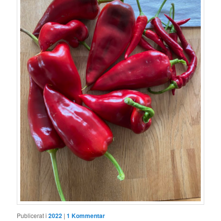
Publicerat i
2022
|
1
Kommentar