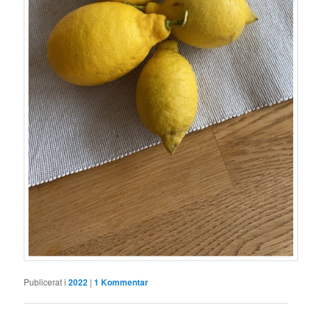
Publicerat i
2022
|
1
Kommentar