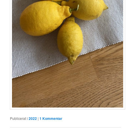
Publicerat i
2022
|
1
Kommentar