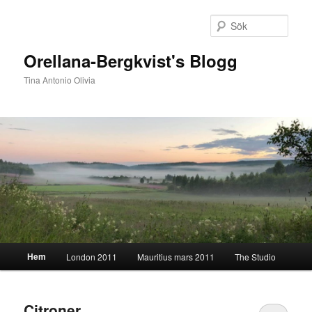
Hoppa
Hoppa
till
till
Sök
primärt
sekundärt
innehåll
innehåll
Orellana-Bergkvist's Blogg
Tina Antonio Olivia
Huvudmeny
Hem
London 2011
Mauritius mars 2011
The Studio
Citroner