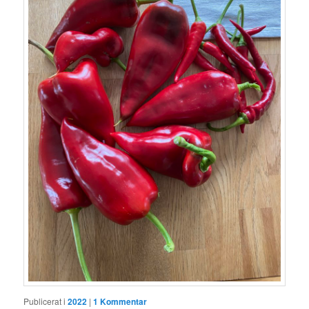
Publicerat i
2022
|
1
Kommentar