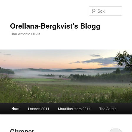
Hoppa
Hoppa
till
till
Sök
primärt
sekundärt
innehåll
innehåll
Orellana-Bergkvist's Blogg
Tina Antonio Olivia
Huvudmeny
Hem
London 2011
Mauritius mars 2011
The Studio
Citroner