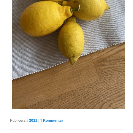
Publicerat i
2022
|
1
Kommentar