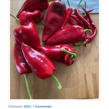
Publicerat i
2022
|
1
Kommentar