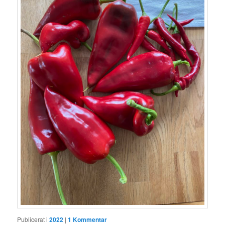
Publicerat i
2022
|
1
Kommentar