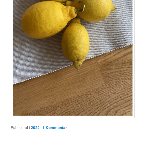
Publicerat i
2022
|
1
Kommentar