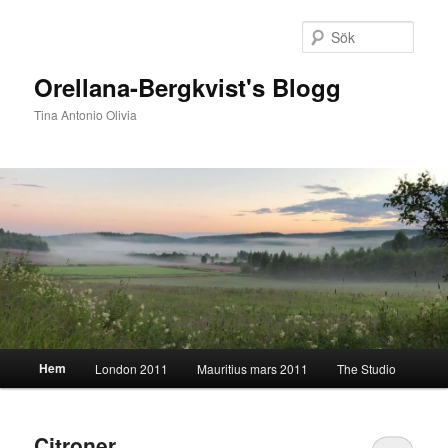
Hoppa
Hoppa
till
till
Sök
primärt
sekundärt
innehåll
innehåll
Orellana-Bergkvist's Blogg
Tina Antonio Olivia
Huvudmeny
Hem
London 2011
Mauritius mars 2011
The Studio
Citroner