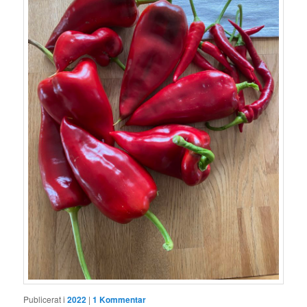
Publicerat i
2022
|
1
Kommentar