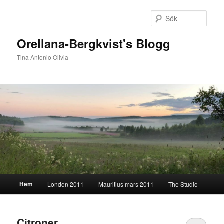
Hoppa
Hoppa
till
till
Sök
primärt
sekundärt
innehåll
innehåll
Orellana-Bergkvist's Blogg
Tina Antonio Olivia
Huvudmeny
Hem
London 2011
Mauritius mars 2011
The Studio
Citroner