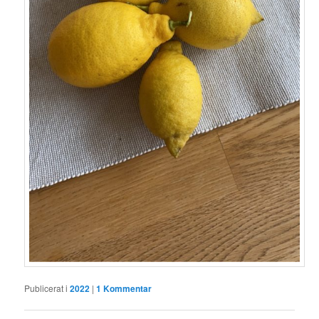
Publicerat i
2022
|
1
Kommentar