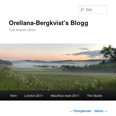
Hoppa
till
Sök
primärt
innehåll
Orellana-Bergkvist's Blogg
Tina Antonio Olivia
Huvudmeny
Hem
London 2011
Mauritius mars 2011
The Studio
Inläggsnavigering
←
Föregående
Nästa
→