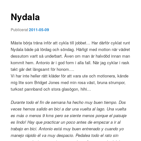
Nydala
Publicerat
2011-05-09
Måste börja träna inför att cykla till jobbet… Har därför cyklat runt
Nydala både på lördag och söndag. Härligt med motion när vädret
dessutom varit så underbart. Även om man är halvdöd innan man
kommit hem. Antonio är i god form i alla fall. När jag cyklar i rask
takt går det långsamt för honom….
Vi har inte heller rätt kläder för att vara ute och motionera, kände
mig lite som Bridget Jones med min rosa väst, bruna strumpor,
turkost pannband och stora glasögon, hihi…
Durante todo el fin de semana ha hecho muy buen tiempo. Dos
veces hemos salido en bici a dar una vuelta al lago. Una vuelta
es más o menos 9 kms pero se siente menos porque el paisaje
es lindo! Hay que practicar un poco antes de empezar a ir al
trabajo en bici. Antonio está muy buen entrenado y cuando yo
manejo rápido él va muy despacio. Pedalea todo el rato sin