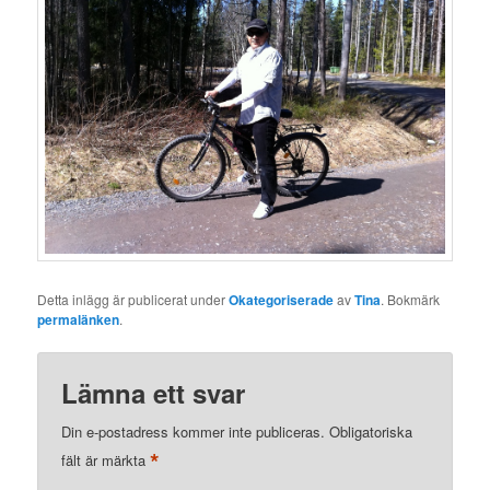
Detta inlägg är publicerat under
Okategoriserade
av
Tina
. Bokmärk
permalänken
.
Lämna ett svar
Din e-postadress kommer inte publiceras.
Obligatoriska
*
fält är märkta