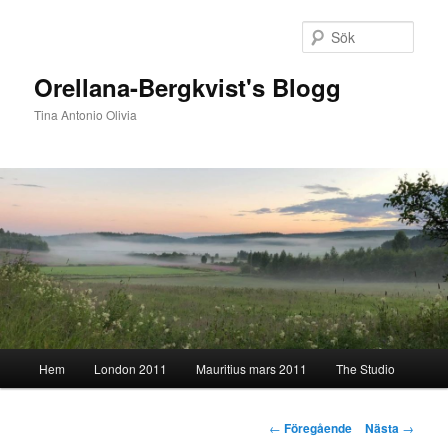
Hoppa
till
Sök
primärt
innehåll
Orellana-Bergkvist's Blogg
Tina Antonio Olivia
Huvudmeny
Hem
London 2011
Mauritius mars 2011
The Studio
Inläggsnavigering
←
Föregående
Nästa
→