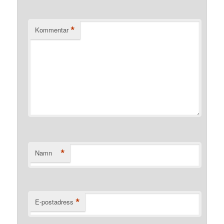
*
Kommentar
*
Namn
*
E-postadress