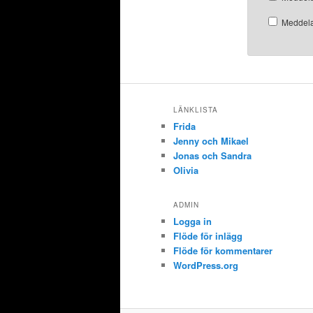
Meddela
LÄNKLISTA
Frida
Jenny och Mikael
Jonas och Sandra
Olivia
ADMIN
Logga in
Flöde för inlägg
Flöde för kommentarer
WordPress.org