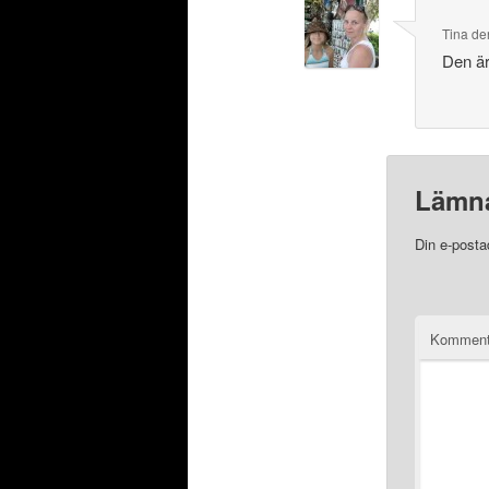
Tina
de
Den är
Lämna
Din e-posta
Komment