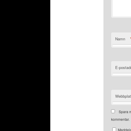
Namn
E-postad
Webbpla
Spara m
kommentar.
Meddela