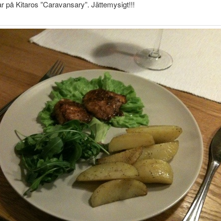
r på Kitaros ”Caravansary”. Jättemysigt!!!