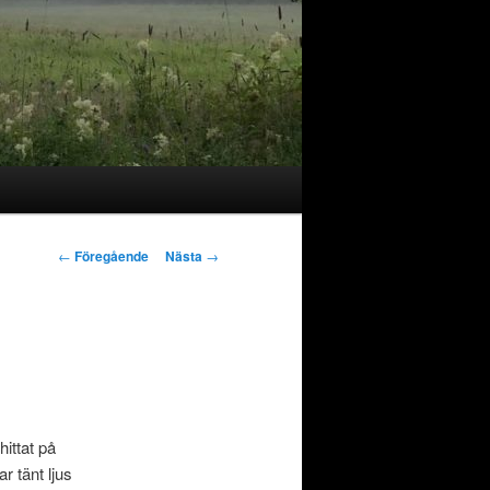
Inläggsnavigering
←
Föregående
Nästa
→
hittat på
r tänt ljus