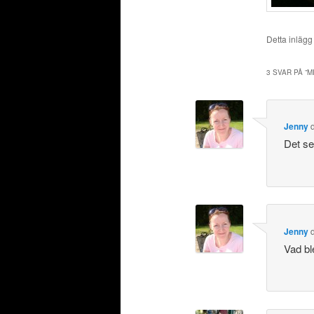
Detta inlägg
3 SVAR PÅ ”
M
Jenny
Det se
Jenny
Vad ble