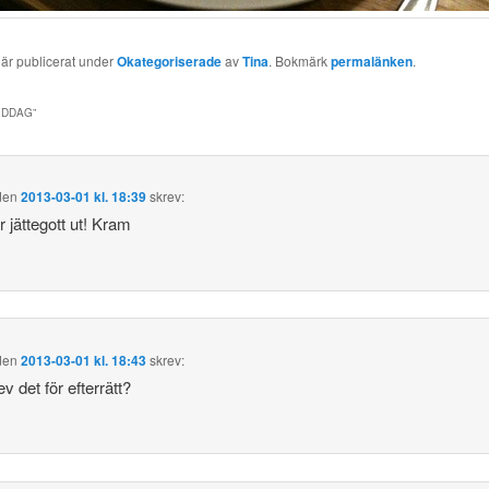
 är publicerat under
Okategoriserade
av
Tina
. Bokmärk
permalänken
.
IDDAG
”
den
2013-03-01 kl. 18:39
skrev:
r jättegott ut! Kram
den
2013-03-01 kl. 18:43
skrev:
v det för efterrätt?