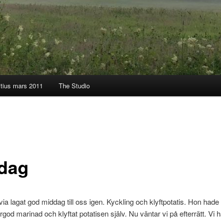
itius mars 2011
The Studio
dag
via lagat god middag till oss igen. Kyckling och klyftpotatis. Hon hade 
od marinad och klyftat potatisen själv. Nu väntar vi på efterrätt. Vi ha