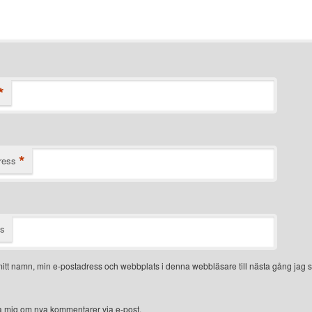
*
*
ress
ts
itt namn, min e-postadress och webbplats i denna webbläsare till nästa gång jag s
 mig om nya kommentarer via e-post.