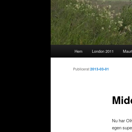
Huvudmeny
Hem
London 2011
Maur
Publicerat
2013-03-01
Mid
Nu har Oli
egen superg