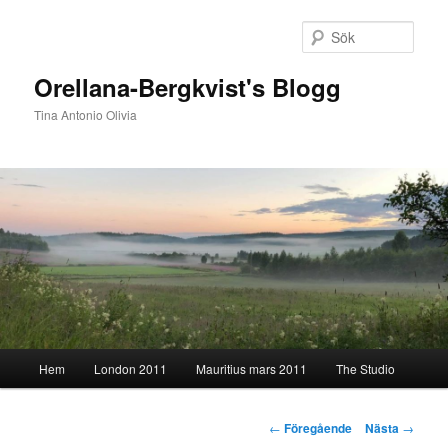
Hoppa
till
Sök
primärt
innehåll
Orellana-Bergkvist's Blogg
Tina Antonio Olivia
Huvudmeny
Hem
London 2011
Mauritius mars 2011
The Studio
Inläggsnavigering
←
Föregående
Nästa
→