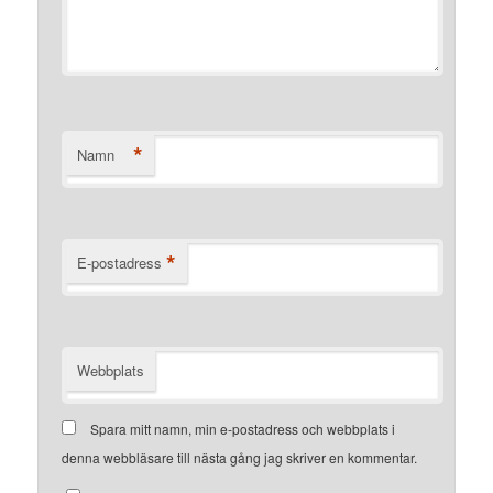
*
Namn
*
E-postadress
Webbplats
Spara mitt namn, min e-postadress och webbplats i
denna webbläsare till nästa gång jag skriver en kommentar.