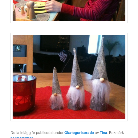
Detta inlägg är publicerat under
Okategoriserade
av
Tina
. Bokmärk
permalänken
.