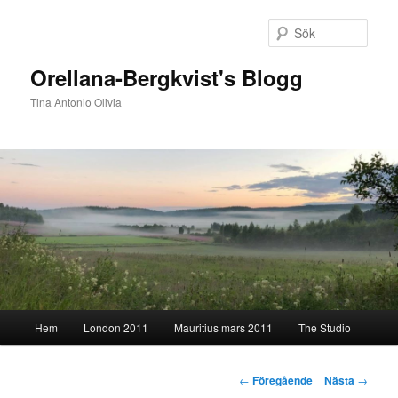
Hoppa
till
Sök
primärt
innehåll
Orellana-Bergkvist's Blogg
Tina Antonio Olivia
Huvudmeny
Hem
London 2011
Mauritius mars 2011
The Studio
Inläggsnavigering
←
Föregående
Nästa
→