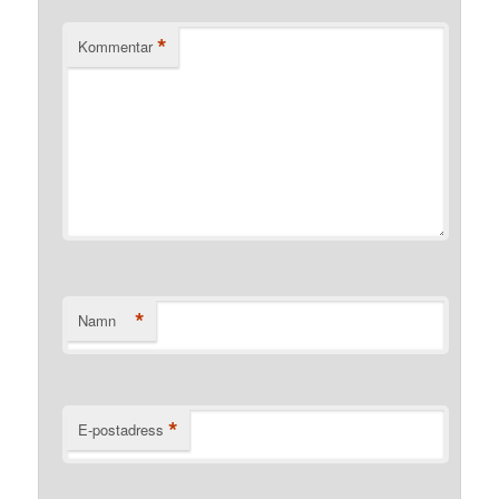
*
Kommentar
*
Namn
*
E-postadress