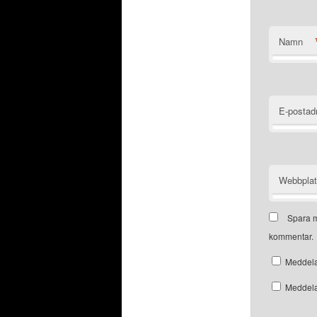
Namn
E-postad
Webbpla
Spara m
kommentar.
Meddela
Meddela