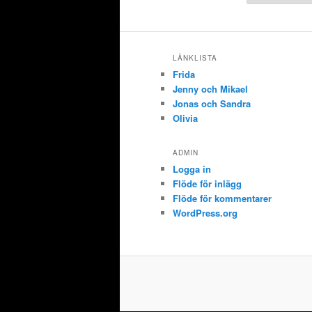
LÄNKLISTA
Frida
Jenny och Mikael
Jonas och Sandra
Olivia
ADMIN
Logga in
Flöde för inlägg
Flöde för kommentarer
WordPress.org