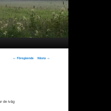
Inläggsnavigering
←
Föregående
Nästa
→
år de iväg