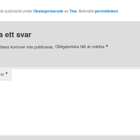
 är publicerat under
Okategoriserade
av
Tina
. Bokmärk
permalänken
.
 ett svar
*
dress kommer inte publiceras.
Obligatoriska fält är märkta
*
ar