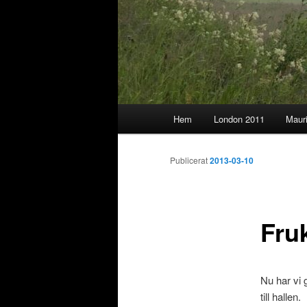
Huvudmeny
Hem
London 2011
Maur
Publicerat
2013-03-10
Fru
Nu har vi g
till hallen.