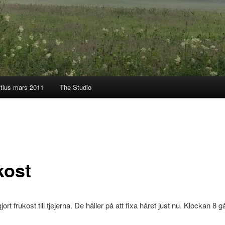
itius mars 2011
The Studio
kost
jort frukost till tjejerna. De håller på att fixa håret just nu. Klockan 8 g