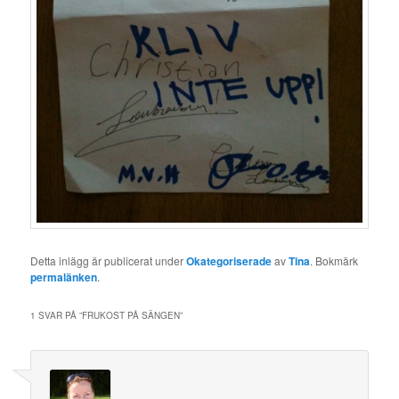
Detta inlägg är publicerat under
Okategoriserade
av
Tina
. Bokmärk
permalänken
.
1 SVAR PÅ ”
FRUKOST PÅ SÄNGEN
”