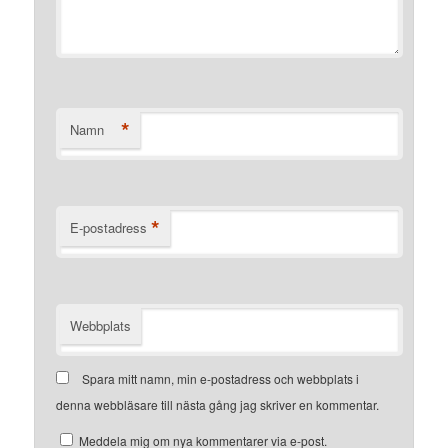
*
Namn
*
E-postadress
Webbplats
Spara mitt namn, min e-postadress och webbplats i
denna webbläsare till nästa gång jag skriver en kommentar.
Meddela mig om nya kommentarer via e-post.