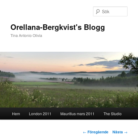
Hoppa
till
Sök
primärt
innehåll
Orellana-Bergkvist's Blogg
Tina Antonio Olivia
Huvudmeny
Hem
London 2011
Mauritius mars 2011
The Studio
Inläggsnavigering
←
Föregående
Nästa
→