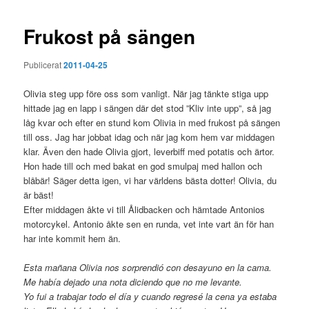
Frukost på sängen
Publicerat
2011-04-25
Olivia steg upp före oss som vanligt. När jag tänkte stiga upp
hittade jag en lapp i sängen där det stod ”Kliv inte upp”, så jag
låg kvar och efter en stund kom Olivia in med frukost på sängen
till oss. Jag har jobbat idag och när jag kom hem var middagen
klar. Även den hade Olivia gjort, leverbiff med potatis och ärtor.
Hon hade till och med bakat en god smulpaj med hallon och
blåbär! Säger detta igen, vi har världens bästa dotter! Olivia, du
är bäst!
Efter middagen åkte vi till Ålidbacken och hämtade Antonios
motorcykel. Antonio åkte sen en runda, vet inte vart än för han
har inte kommit hem än.
Esta mañana Olivia nos sorprendió con desayuno en la cama.
Me había dejado una nota diciendo que no me levante.
Yo fui a trabajar todo el día y cuando regresé la cena ya estaba