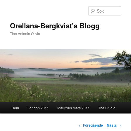
Hoppa
till
Sök
primärt
innehåll
Orellana-Bergkvist's Blogg
Tina Antonio Olivia
Huvudmeny
Hem
London 2011
Mauritius mars 2011
The Studio
Inläggsnavigering
←
Föregående
Nästa
→