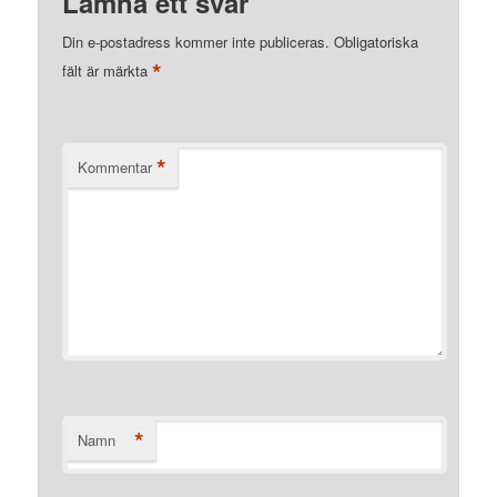
Lämna ett svar
Din e-postadress kommer inte publiceras.
Obligatoriska
*
fält är märkta
*
Kommentar
*
Namn